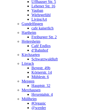
Uffhauser Str. 5
Lehener Str. 16
Vauban
Wiehrgefühl
LivingArt
Gundelfingen
cafe kaiserlich
Hartheim
Freiburger Str. 2
Heitersheim
Café Endlos
d‘Bahnhof
Kirchzarten
Schwarzwaldluft
Lörrach
Bergstr. 49b
Körnerstr. 14
Mühlestr. 6
Mengen
Hauptstr. 32
Merzhausen
Hexentalstr. 4
Müllheim
#Organic
@werder