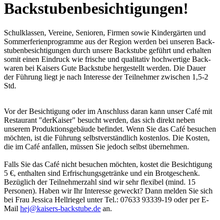
Backstubenbesichtigungen!
Schulklassen, Vereine, Senioren, Firmen sowie Kinder­gärten und
Sommer­ferien­programme aus der Region werden bei unseren Back­
stuben­besichtigungen durch unsere Back­stube geführt und erhalten
somit einen Eindruck wie frische und qualitativ hoch­wertige Back­
waren bei Kaisers Gute Backstube her­gestellt werden. Die Dauer
der Führung liegt je nach Interesse der Teil­nehmer zwischen 1,5-2
Std.
Vor der Besichtig­ung oder im Anschluss daran kann unser Café mit
Restaurant "derKaiser" besucht werden, das sich direkt neben
unserem Produktions­gebäude befindet. Wenn Sie das Café besuchen
möchten, ist die Führung selbst­verständlich kostenlos. Die Kosten,
die im Café anfallen, müssen Sie jedoch selbst über­nehmen.
Falls Sie das Café nicht besuchen möchten, kostet die Besichtigung
5 €, ent­halten sind Erfrischungs­getränke und ein Brot­geschenk.
Bezüglich der Teil­nehmerzahl sind wir sehr flexibel (mind. 15
Personen). Haben wir Ihr Interesse geweckt? Dann melden Sie sich
bei Frau Jessica Hellriegel unter Tel.: 07633 93339-19 oder per E-
Mail
hej@kaisers-backstube.de
an.