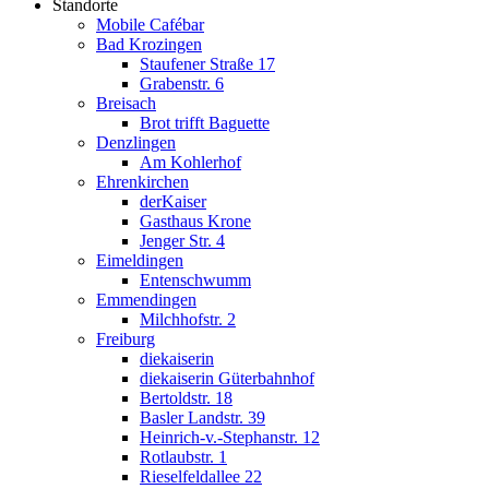
Standorte
Mobile Cafébar
Bad Krozingen
Staufener Straße 17
Grabenstr. 6
Breisach
Brot trifft Baguette
Denzlingen
Am Kohlerhof
Ehrenkirchen
derKaiser
Gasthaus Krone
Jenger Str. 4
Eimeldingen
Entenschwumm
Emmendingen
Milchhofstr. 2
Freiburg
diekaiserin
diekaiserin Güterbahnhof
Bertoldstr. 18
Basler Landstr. 39
Heinrich-v.-Stephanstr. 12
Rotlaubstr. 1
Rieselfeldallee 22