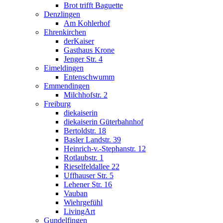
Brot trifft Baguette
Denzlingen
Am Kohlerhof
Ehrenkirchen
derKaiser
Gasthaus Krone
Jenger Str. 4
Eimeldingen
Entenschwumm
Emmendingen
Milchhofstr. 2
Freiburg
diekaiserin
diekaiserin Güterbahnhof
Bertoldstr. 18
Basler Landstr. 39
Heinrich-v.-Stephanstr. 12
Rotlaubstr. 1
Rieselfeldallee 22
Uffhauser Str. 5
Lehener Str. 16
Vauban
Wiehrgefühl
LivingArt
Gundelfingen