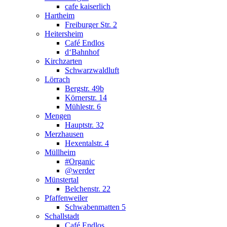
cafe kaiserlich
Hartheim
Freiburger Str. 2
Heitersheim
Café Endlos
d‘Bahnhof
Kirchzarten
Schwarzwaldluft
Lörrach
Bergstr. 49b
Körnerstr. 14
Mühlestr. 6
Mengen
Hauptstr. 32
Merzhausen
Hexentalstr. 4
Müllheim
#Organic
@werder
Münstertal
Belchenstr. 22
Pfaffenweiler
Schwabenmatten 5
Schallstadt
Café Endlos