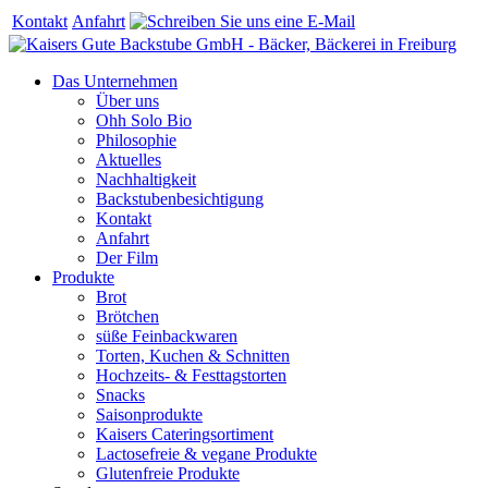
Kontakt
Anfahrt
Das Unternehmen
Über uns
Ohh Solo Bio
Philosophie
Aktuelles
Nachhaltigkeit
Backstubenbesichtigung
Kontakt
Anfahrt
Der Film
Produkte
Brot
Brötchen
süße Feinbackwaren
Torten, Kuchen & Schnitten
Hochzeits- & Festtagstorten
Snacks
Saisonprodukte
Kaisers Cateringsortiment
Lactosefreie & vegane Produkte
Glutenfreie Produkte