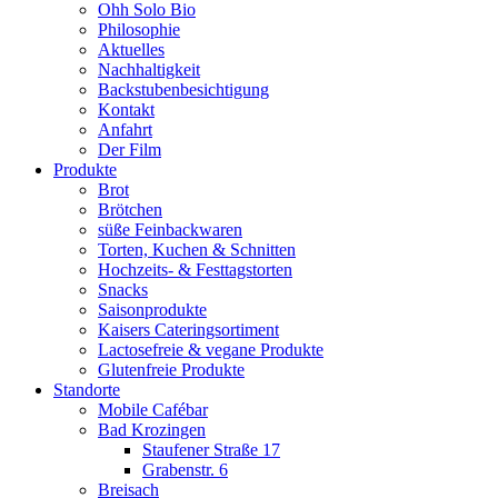
Ohh Solo Bio
Philosophie
Aktuelles
Nachhaltigkeit
Backstubenbesichtigung
Kontakt
Anfahrt
Der Film
Produkte
Brot
Brötchen
süße Feinbackwaren
Torten, Kuchen & Schnitten
Hochzeits- & Festtagstorten
Snacks
Saisonprodukte
Kaisers Cateringsortiment
Lactosefreie & vegane Produkte
Glutenfreie Produkte
Standorte
Mobile Cafébar
Bad Krozingen
Staufener Straße 17
Grabenstr. 6
Breisach