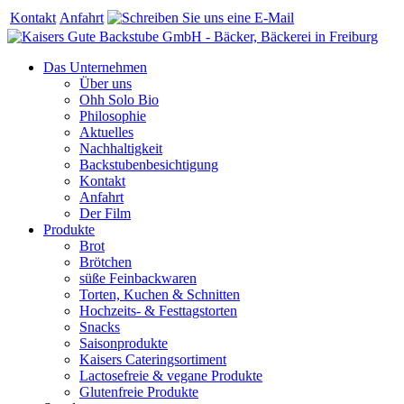
Kontakt
Anfahrt
Das Unternehmen
Über uns
Ohh Solo Bio
Philosophie
Aktuelles
Nachhaltigkeit
Backstubenbesichtigung
Kontakt
Anfahrt
Der Film
Produkte
Brot
Brötchen
süße Feinbackwaren
Torten, Kuchen & Schnitten
Hochzeits- & Festtagstorten
Snacks
Saisonprodukte
Kaisers Cateringsortiment
Lactosefreie & vegane Produkte
Glutenfreie Produkte