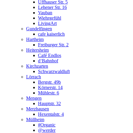
Uffhauser Str. 5
Lehener Str. 16
Vauban
Wiehrgefühl
LivingArt
Gundelfingen
cafe kaiserlich
Hartheim
Freiburger Str. 2
Heitersheim
Café Endlos
d‘Bahnhof
Kirchzarten
Schwarzwaldluft
Lörrach
Bergstr. 49b
Körnerstr. 14
Mühlestr. 6
Mengen
Hauptstr. 32
Merzhausen
Hexentalstr. 4
Müllheim
#Organic
@werder