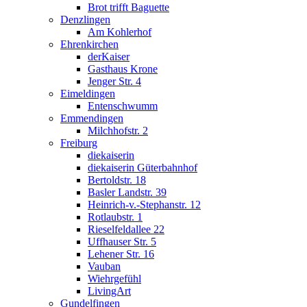
Brot trifft Baguette
Denzlingen
Am Kohlerhof
Ehrenkirchen
derKaiser
Gasthaus Krone
Jenger Str. 4
Eimeldingen
Entenschwumm
Emmendingen
Milchhofstr. 2
Freiburg
diekaiserin
diekaiserin Güterbahnhof
Bertoldstr. 18
Basler Landstr. 39
Heinrich-v.-Stephanstr. 12
Rotlaubstr. 1
Rieselfeldallee 22
Uffhauser Str. 5
Lehener Str. 16
Vauban
Wiehrgefühl
LivingArt
Gundelfingen