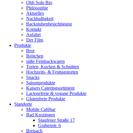
Ohh Solo Bio
Philosophie
Aktuelles
Nachhaltigkeit
Backstubenbesichtigung
Kontakt
Anfahrt
Der Film
Produkte
Brot
Brötchen
süße Feinbackwaren
Torten, Kuchen & Schnitten
Hochzeits- & Festtagstorten
Snacks
Saisonprodukte
Kaisers Cateringsortiment
Lactosefreie & vegane Produkte
Glutenfreie Produkte
Standorte
Mobile Cafébar
Bad Krozingen
Staufener Straße 17
Grabenstr. 6
Breisach