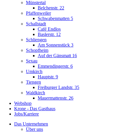
Münstertal
Belchenstr. 22
Pfaffenweiler
Schwabenmatten 5
Schallstadt
Café Endlos
Baslerstr. 12
Schliengen
Am Sonnenstück 3
Schopfheim
Auf der Gänsmatt 16
Sexau
Emmendingerstr. 6
Umkirch
Hauptstr. 9
Tiengen
Freiburger Landstr. 35
Waldkirch
Mauermattenstr. 26
Webshop
Krone - Das Gasthaus
Jobs/Karriere
Das Unternehmen
Über uns