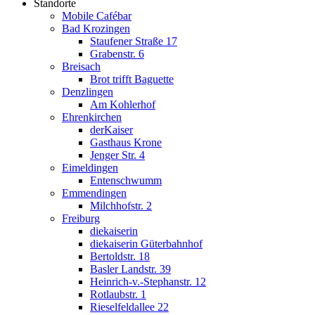
Standorte
Mobile Cafébar
Bad Krozingen
Staufener Straße 17
Grabenstr. 6
Breisach
Brot trifft Baguette
Denzlingen
Am Kohlerhof
Ehrenkirchen
derKaiser
Gasthaus Krone
Jenger Str. 4
Eimeldingen
Entenschwumm
Emmendingen
Milchhofstr. 2
Freiburg
diekaiserin
diekaiserin Güterbahnhof
Bertoldstr. 18
Basler Landstr. 39
Heinrich-v.-Stephanstr. 12
Rotlaubstr. 1
Rieselfeldallee 22