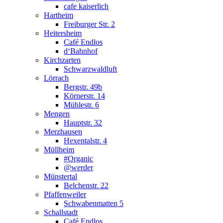
cafe kaiserlich
Hartheim
Freiburger Str. 2
Heitersheim
Café Endlos
d‘Bahnhof
Kirchzarten
Schwarzwaldluft
Lörrach
Bergstr. 49b
Körnerstr. 14
Mühlestr. 6
Mengen
Hauptstr. 32
Merzhausen
Hexentalstr. 4
Müllheim
#Organic
@werder
Münstertal
Belchenstr. 22
Pfaffenweiler
Schwabenmatten 5
Schallstadt
Café Endlos